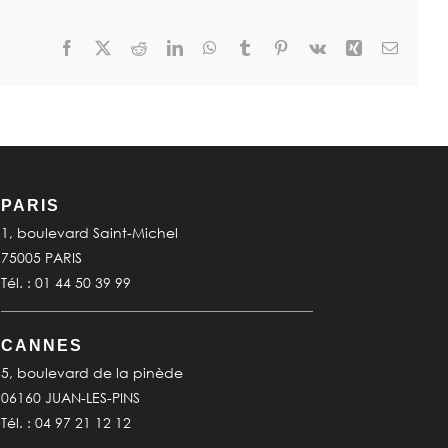
Facebook
X
Reddit
LinkedIn
WhatsApp
Tumblr
Pinterest
Vk
Xing
Email
PARIS
1, boulevard Saint-Michel
75005 PARIS
Tél. : 01 44 50 39 99
CANNES
5, boulevard de la pinède
06160 JUAN-LES-PINS
Tél. : 04 97 21 12 12