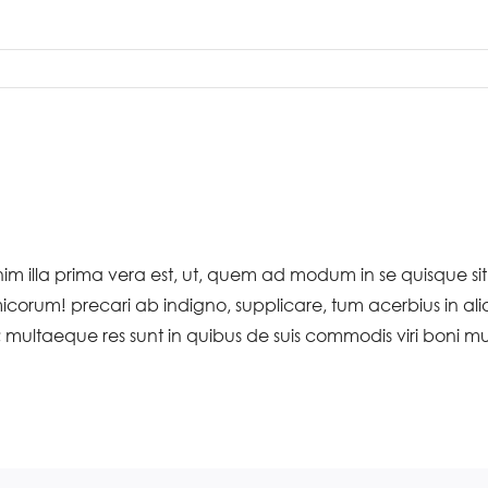
enim illa prima vera est, ut, quem ad modum in se quisque s
um! precari ab indigno, supplicare, tum acerbius in aliqu
 multaeque res sunt in quibus de suis commodis viri boni mul