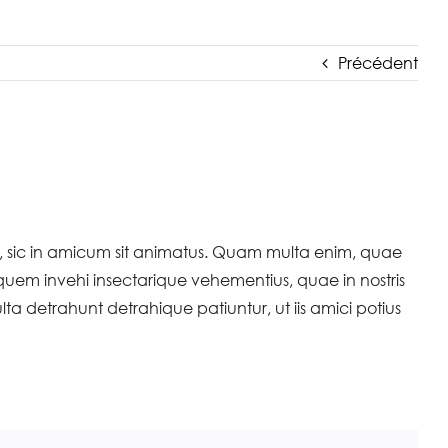
Précédent
it, sic in amicum sit animatus. Quam multa enim, quae
em invehi insectarique vehementius, quae in nostris
ta detrahunt detrahique patiuntur, ut iis amici potius