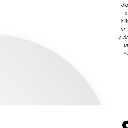
dig
e
inf
en 
glob
p
va