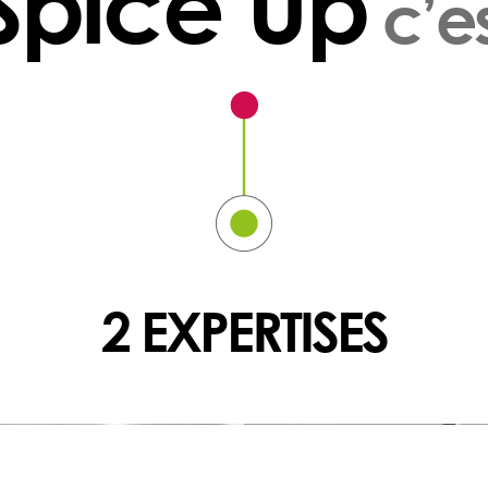
Spice Up
c’es
2 EXPERTISES