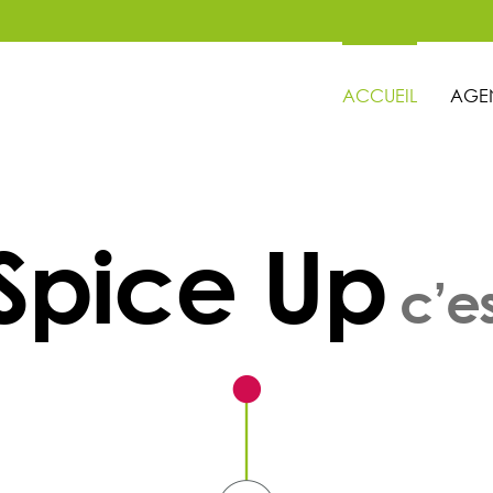
ACCUEIL
AGE
Spice Up
c’es