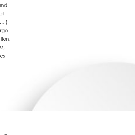
rand
et
r… )
arge
tion,
s,
des