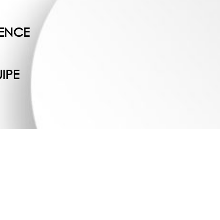
ENCE
IPE