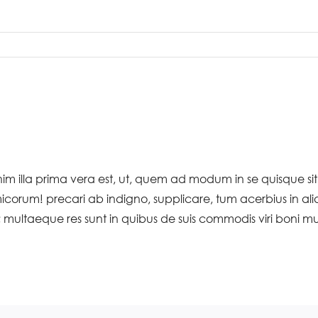
enim illa prima vera est, ut, quem ad modum in se quisque s
um! precari ab indigno, supplicare, tum acerbius in aliqu
 multaeque res sunt in quibus de suis commodis viri boni mul