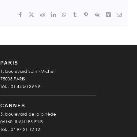
Facebook
X
Reddit
LinkedIn
WhatsApp
Tumblr
Pinterest
Vk
Xing
Email
PARIS
1, boulevard Saint-Michel
75005 PARIS
Tél. : 01 44 50 39 99
CANNES
5, boulevard de la pinède
06160 JUAN-LES-PINS
Tél. : 04 97 21 12 12