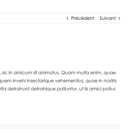
Précédent
Suivant
it, sic in amicum sit animatus. Quam multa enim, quae
em invehi insectarique vehementius, quae in nostris
ta detrahunt detrahique patiuntur, ut iis amici potius