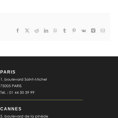
Facebook
X
Reddit
LinkedIn
WhatsApp
Tumblr
Pinterest
Vk
Xing
Email
PARIS
1, boulevard Saint-Michel
75005 PARIS
Tél. : 01 44 50 39 99
CANNES
5, boulevard de la pinède